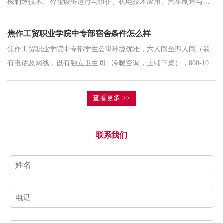
械制造技术、智能设备运行与维护、机电技术应用、汽车制造与检
测、城市轨道交通运营服务、计算机应用、数字媒体技术应用、会
计事务、电子商务、网络营销
焦作工贸职业学院中专部宿舍条件怎么样
焦作工贸职业学院中专部学生公寓环境优雅，六人间至四人间（装
有电话及网线，设有独立卫生间、冷暖空调，上铺下桌），800-1000
元/年，使用空调增加200元。焦作工贸职业学院中专部沁阳校区、山
阳校区共有
查看更多 >>
联系我们